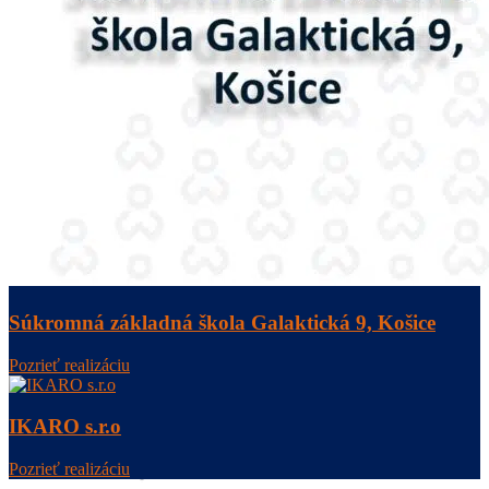
Súkromná základná škola Galaktická 9, Košice
Pozrieť realizáciu
IKARO s.r.o
Pozrieť realizáciu