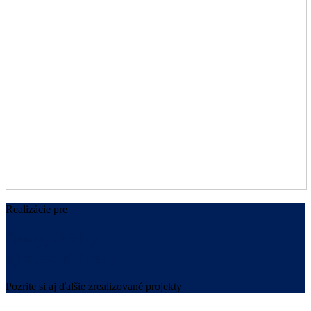
Realizácie pre
Školy, škôlky
aj obecné úrady
Pozrite si aj ďalšie zrealizované projekty