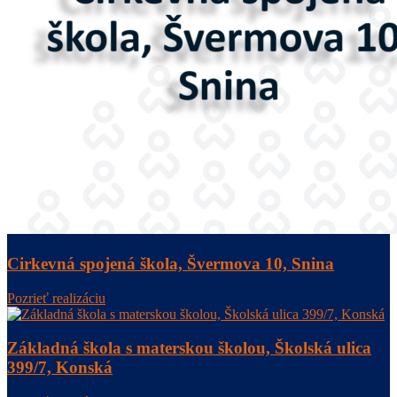
Cirkevná spojená škola, Švermova 10, Snina
Pozrieť realizáciu
Základná škola s materskou školou, Školská ulica
399/7, Konská