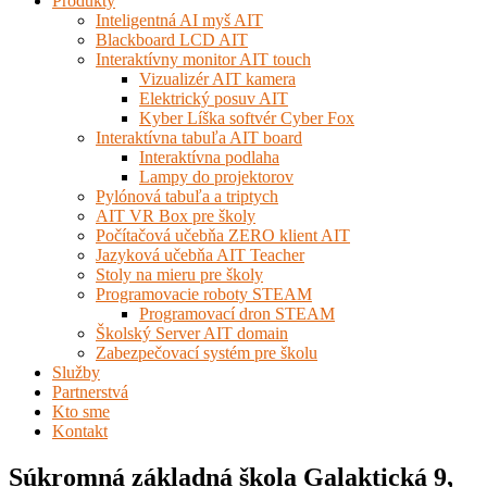
Produkty
Inteligentná AI myš AIT
Blackboard LCD AIT
Interaktívny monitor AIT touch
Vizualizér AIT kamera
Elektrický posuv AIT
Kyber Líška softvér Cyber Fox
Interaktívna tabuľa AIT board
Interaktívna podlaha
Lampy do projektorov
Pylónová tabuľa a triptych
AIT VR Box pre školy
Počítačová učebňa ZERO klient AIT
Jazyková učebňa AIT Teacher
Stoly na mieru pre školy
Programovacie roboty STEAM
Programovací dron STEAM
Školský Server AIT domain
Zabezpečovací systém pre školu
Služby
Partnerstvá
Kto sme
Kontakt
Súkromná základná škola Galaktická 9,