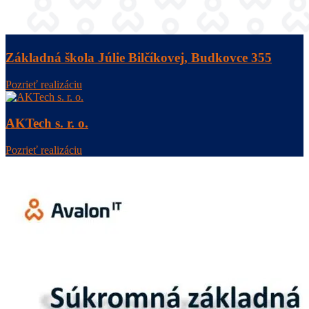
Základná škola Júlie Bilčíkovej, Budkovce 355
Pozrieť realizáciu
AKTech s. r. o.
Pozrieť realizáciu