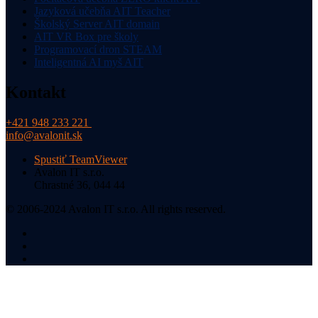
Jazyková učebňa AIT Teacher
Školský Server AIT domain
AIT VR Box pre školy
Programovací dron STEAM
Inteligentná AI myš AIT
Kontakt
+421 948 233 221
info@avalonit.sk
Spustiť TeamViewer
Avalon IT s.r.o.
Chrastné 36, 044 44
© 2006-2024 Avalon IT s.r.o. All rights reserved.