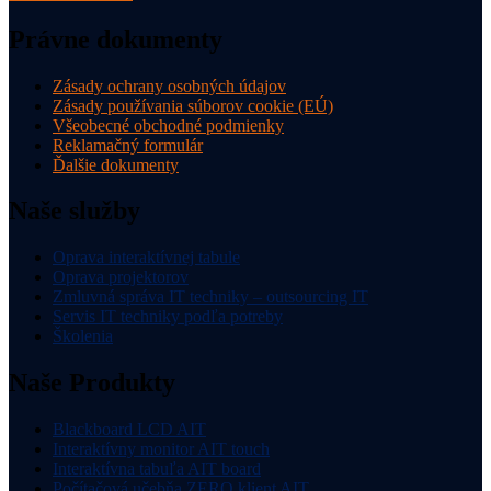
Právne dokumenty
Zásady ochrany osobných údajov
Zásady používania súborov cookie (EÚ)
Všeobecné obchodné podmienky
Reklamačný formulár
Ďalšie dokumenty
Naše služby
Oprava interaktívnej tabule
Oprava projektorov
Zmluvná správa IT techniky – outsourcing IT
Servis IT techniky podľa potreby
Školenia
Naše Produkty
Blackboard LCD AIT
Interaktívny monitor AIT touch
Interaktívna tabuľa AIT board
Počítačová učebňa ZERO klient AIT