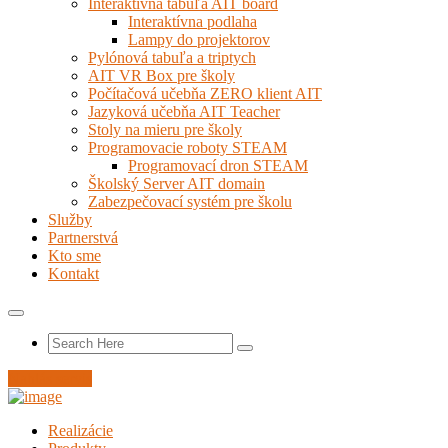
Interaktívna tabuľa AIT board
Interaktívna podlaha
Lampy do projektorov
Pylónová tabuľa a triptych
AIT VR Box pre školy
Počítačová učebňa ZERO klient AIT
Jazyková učebňa AIT Teacher
Stoly na mieru pre školy
Programovacie roboty STEAM
Programovací dron STEAM
Školský Server AIT domain
Zabezpečovací systém pre školu
Služby
Partnerstvá
Kto sme
Kontakt
Nahlás servis
Realizácie