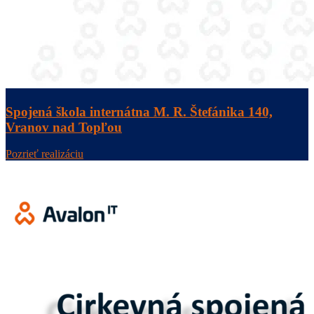
Spojená škola internátna M. R. Štefánika 140,
Vranov nad Topľou
Pozrieť realizáciu