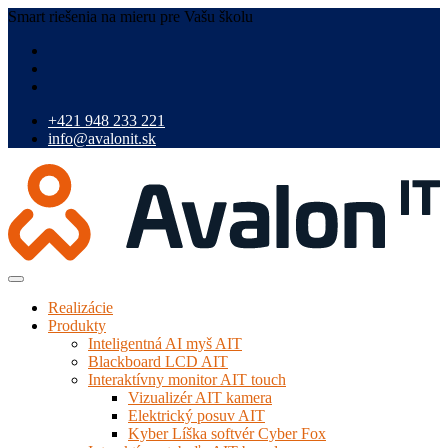
Smart riešenia na mieru pre Vašu školu
+421 948 233 221
info@avalonit.sk
Realizácie
Produkty
Inteligentná AI myš AIT
Blackboard LCD AIT
Interaktívny monitor AIT touch
Vizualizér AIT kamera
Elektrický posuv AIT
Kyber Líška softvér Cyber Fox