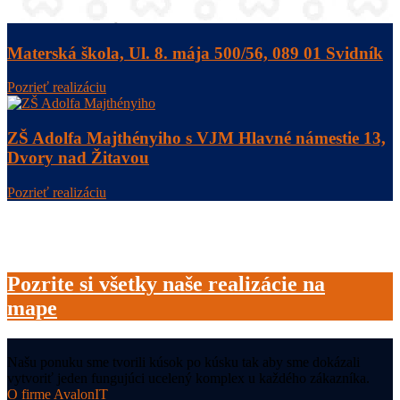
Materská škola, Ul. 8. mája 500/56, 089 01 Svidník
Pozrieť realizáciu
ZŠ Adolfa Majthényiho s VJM Hlavné námestie 13,
Dvory nad Žitavou
Pozrieť realizáciu
Pozrite si všetky naše realizácie na
mape
Našu ponuku sme tvorili kúsok po kúsku tak aby sme dokázali
vytvoriť jeden fungujúci ucelený komplex u každého zákazníka.
O firme AvalonIT