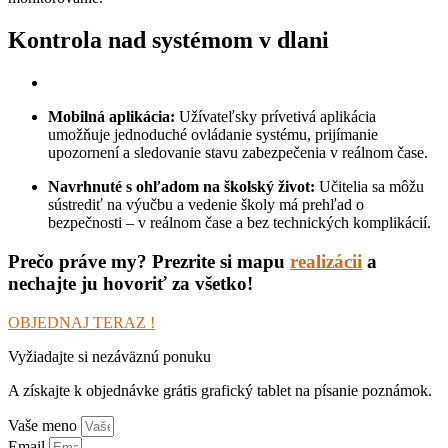
Kontrola nad systémom v dlani
Mobilná aplikácia:
Užívateľsky prívetivá aplikácia
umožňuje jednoduché ovládanie systému, prijímanie
upozornení a sledovanie stavu zabezpečenia v reálnom čase.
Navrhnuté s ohľadom na školský život:
Učitelia sa môžu
sústrediť na výučbu a vedenie školy má prehľad o
bezpečnosti – v reálnom čase a bez technických komplikácií.
Prečo práve my? Prezrite si mapu
realizácii
a
nechajte ju hovoriť za všetko!
OBJEDNAJ TERAZ !
Vyžiadajte si nezáväznú ponuku
A získajte k objednávke grátis grafický tablet na písanie poznámok.
Vaše meno
Email