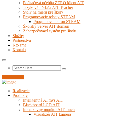
Počítačová učebňa ZERO klient AIT
Jazyková učebňa AIT Teacher
Stoly na mieru pre školy
Programovacie roboty STEAM
Programovací dron STEAM
Školský Server AIT domain
Zabezpečovací systém pre školu
Služby
Partnerstvá
Kto sme
Kontakt
Nahlás servis
Realizácie
Produkty
Inteligentná AI myš AIT
Blackboard LCD AIT
Interaktívny monitor AIT touch
Vizualizér AIT kamera