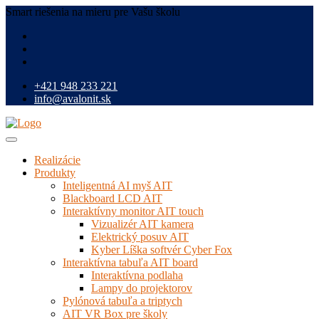
Smart riešenia na mieru pre Vašu školu
+421 948 233 221
info@avalonit.sk
Realizácie
Produkty
Inteligentná AI myš AIT
Blackboard LCD AIT
Interaktívny monitor AIT touch
Vizualizér AIT kamera
Elektrický posuv AIT
Kyber Líška softvér Cyber Fox
Interaktívna tabuľa AIT board
Interaktívna podlaha
Lampy do projektorov
Pylónová tabuľa a triptych
AIT VR Box pre školy