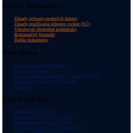
Právne dokumenty
Zásady ochrany osobných údajov
Zásady používania súborov cookie (EÚ)
Všeobecné obchodné podmienky
Reklamačný formulár
Ďalšie dokumenty
Naše služby
Oprava interaktívnej tabule
Oprava projektorov
Zmluvná správa IT techniky – outsourcing IT
Servis IT techniky podľa potreby
Školenia
Naše Produkty
Blackboard LCD AIT
Interaktívny monitor AIT touch
Interaktívna tabuľa AIT board
Počítačová učebňa ZERO klient AIT