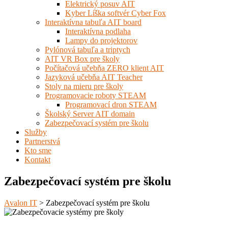
Elektrický posuv AIT
Kyber Líška softvér Cyber Fox
Interaktívna tabuľa AIT board
Interaktívna podlaha
Lampy do projektorov
Pylónová tabuľa a triptych
AIT VR Box pre školy
Počítačová učebňa ZERO klient AIT
Jazyková učebňa AIT Teacher
Stoly na mieru pre školy
Programovacie roboty STEAM
Programovací dron STEAM
Školský Server AIT domain
Zabezpečovací systém pre školu
Služby
Partnerstvá
Kto sme
Kontakt
Zabezpečovací systém pre školu
Avalon IT
>
Zabezpečovací systém pre školu