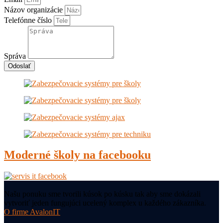
Názov organizácie
Telefónne číslo
Správa
Odoslať
Moderné školy na facebooku
Našu ponuku sme tvorili kúsok po kúsku tak aby sme dokázali
vytvoriť jeden fungujúci ucelený komplex u každého zákazníka.
O firme AvalonIT