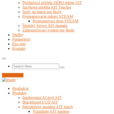
Počítačová učebňa ZERO klient AIT
Jazyková učebňa AIT Teacher
Stoly na mieru pre školy
Programovacie roboty STEAM
Programovací dron STEAM
Školský Server AIT domain
Zabezpečovací systém pre školu
Služby
Partnerstvá
Kto sme
Kontakt
Nahlás servis
Realizácie
Produkty
Inteligentná AI myš AIT
Blackboard LCD AIT
Interaktívny monitor AIT touch
Vizualizér AIT kamera