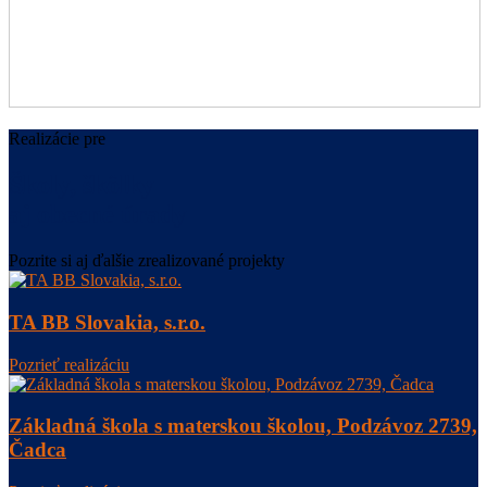
Realizácie pre
Školy, škôlky
aj obecné úrady
Pozrite si aj ďalšie zrealizované projekty
TA BB Slovakia, s.r.o.
Pozrieť realizáciu
Základná škola s materskou školou, Podzávoz 2739,
Čadca