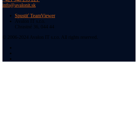
info@avalonit.sk
Spustiť TeamViewer
Avalon IT s.r.o.
Chrastné 36, 044 44
© 2006-2024 Avalon IT s.r.o. All rights reserved.