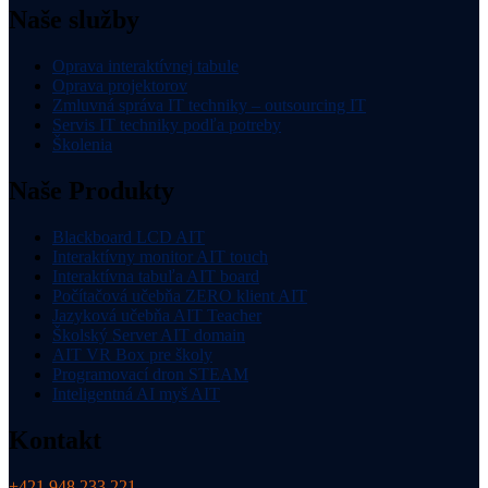
Naše služby
Oprava interaktívnej tabule
Oprava projektorov
Zmluvná správa IT techniky – outsourcing IT
Servis IT techniky podľa potreby
Školenia
Naše Produkty
Blackboard LCD AIT
Interaktívny monitor AIT touch
Interaktívna tabuľa AIT board
Počítačová učebňa ZERO klient AIT
Jazyková učebňa AIT Teacher
Školský Server AIT domain
AIT VR Box pre školy
Programovací dron STEAM
Inteligentná AI myš AIT
Kontakt
+421 948 233 221