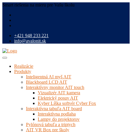
Smart riešenia na mieru pre Vašu školu
+421 948 233 221
info@avalonit.sk
Realizácie
Produkty
Inteligentná AI myš AIT
Blackboard LCD AIT
Interaktívny monitor AIT touch
Vizualizér AIT kamera
Elektrický posuv AIT
Kyber Líška softvér Cyber Fox
Interaktívna tabuľa AIT board
Interaktívna podlaha
Lampy do projektorov
Pylónová tabuľa a triptych
AIT VR Box pre školy