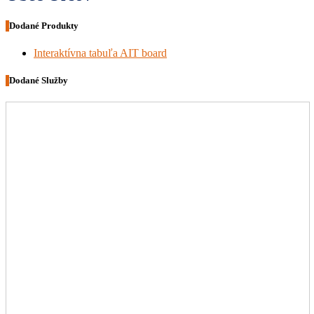
Dodané Produkty
Interaktívna tabuľa AIT board
Dodané Služby