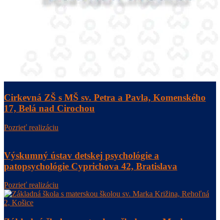
Cirkevná ZŠ s MŠ sv. Petra a Pavla, Komenského
17, Belá nad Cirochou
Pozrieť realizáciu
Výskumný ústav detskej psychológie a
patopsychológie Cyprichova 42, Bratislava
Pozrieť realizáciu