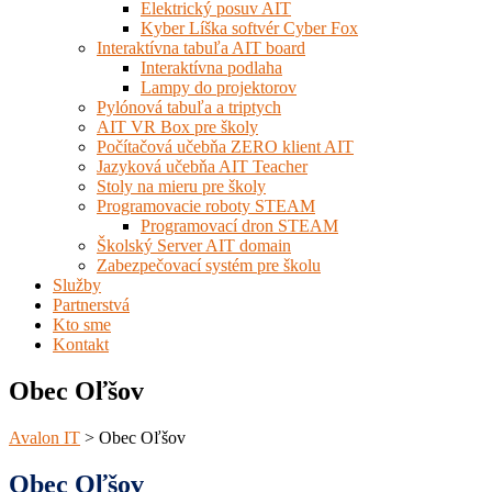
Elektrický posuv AIT
Kyber Líška softvér Cyber Fox
Interaktívna tabuľa AIT board
Interaktívna podlaha
Lampy do projektorov
Pylónová tabuľa a triptych
AIT VR Box pre školy
Počítačová učebňa ZERO klient AIT
Jazyková učebňa AIT Teacher
Stoly na mieru pre školy
Programovacie roboty STEAM
Programovací dron STEAM
Školský Server AIT domain
Zabezpečovací systém pre školu
Služby
Partnerstvá
Kto sme
Kontakt
Obec Oľšov
Avalon IT
>
Obec Oľšov
Obec Oľšov