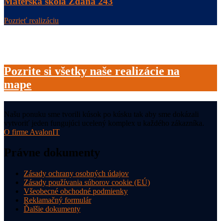
Materská škola Ždaňa 243
Pozrieť realizáciu
Pozrite si všetky naše realizácie na
mape
Našu ponuku sme tvorili kúsok po kúsku tak aby sme dokázali
vytvoriť jeden fungujúci ucelený komplex u každého zákazníka.
O firme AvalonIT
Právne dokumenty
Zásady ochrany osobných údajov
Zásady používania súborov cookie (EÚ)
Všeobecné obchodné podmienky
Reklamačný formulár
Ďalšie dokumenty