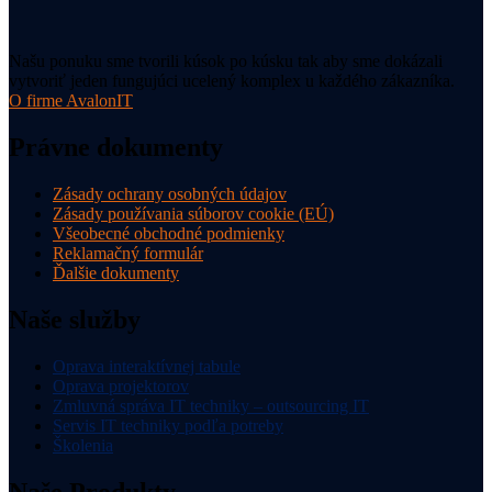
Našu ponuku sme tvorili kúsok po kúsku tak aby sme dokázali
vytvoriť jeden fungujúci ucelený komplex u každého zákazníka.
O firme AvalonIT
Právne dokumenty
Zásady ochrany osobných údajov
Zásady používania súborov cookie (EÚ)
Všeobecné obchodné podmienky
Reklamačný formulár
Ďalšie dokumenty
Naše služby
Oprava interaktívnej tabule
Oprava projektorov
Zmluvná správa IT techniky – outsourcing IT
Servis IT techniky podľa potreby
Školenia
Naše Produkty