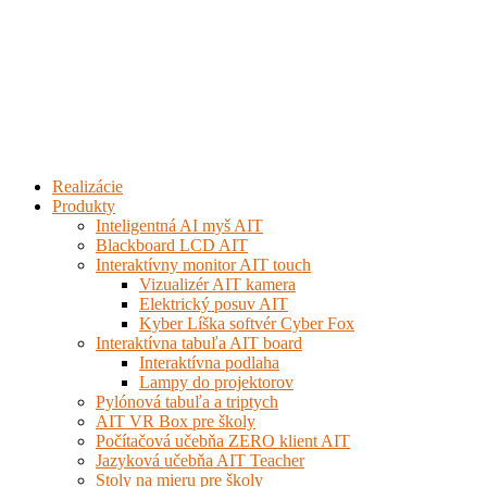
Realizácie
Produkty
Inteligentná AI myš AIT
Blackboard LCD AIT
Interaktívny monitor AIT touch
Vizualizér AIT kamera
Elektrický posuv AIT
Kyber Líška softvér Cyber Fox
Interaktívna tabuľa AIT board
Interaktívna podlaha
Lampy do projektorov
Pylónová tabuľa a triptych
AIT VR Box pre školy
Počítačová učebňa ZERO klient AIT
Jazyková učebňa AIT Teacher
Stoly na mieru pre školy