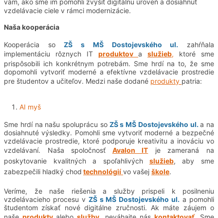
vám, ako sme im pomohli zvýšiť digitálnu úroveň a dosiahnuť
vzdelávacie ciele v rámci modernizácie.
Naša kooperácia
Kooperácia so
ZŠ s MŠ Dostojevského ul.
zahŕňala
implementáciu rôznych IT
produktov
a
služieb
,
ktoré sme
prispôsobili ich konkrétnym potrebám. Sme hrdí na to, že sme
dopomohli vytvoriť moderné a efektívne vzdelávacie prostredie
pre študentov a učiteľov. Medzi naše dodané
produkty
patria:
AI myš
Sme hrdí na našu spoluprácu so
ZŠ s MŠ Dostojevského ul.
a na
dosiahnuté výsledky. Pomohli sme vytvoriť moderné a bezpečné
vzdelávacie prostredie, ktoré podporuje kreativitu a inováciu vo
vzdelávaní. Naša spoločnosť
Avalon IT
je zameraná na
poskytovanie kvalitných a spoľahlivých
služieb
, aby sme
zabezpečili hladký chod
technológií
vo vašej
škole
.
Veríme, že naše riešenia a služby prispeli k posilneniu
vzdelávacieho procesu v
ZŠ s MŠ Dostojevského ul.
a pomohli
študentom
získať nové digitálne zručnosti. Ak máte záujem o
naše
produkty
alebo
služby
, neváhajte nás
kontaktovať
. Sme