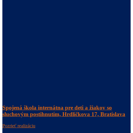
Spojená škola internátna pre deti a žiakov so
sluchovým postihnutím, Hrdličkova 17, Bratislava
Pozrieť realizáciu