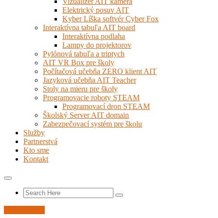
Vizualizér AIT kamera
Elektrický posuv AIT
Kyber Líška softvér Cyber Fox
Interaktívna tabuľa AIT board
Interaktívna podlaha
Lampy do projektorov
Pylónová tabuľa a triptych
AIT VR Box pre školy
Počítačová učebňa ZERO klient AIT
Jazyková učebňa AIT Teacher
Stoly na mieru pre školy
Programovacie roboty STEAM
Programovací dron STEAM
Školský Server AIT domain
Zabezpečovací systém pre školu
Služby
Partnerstvá
Kto sme
Kontakt
Nahlás servis