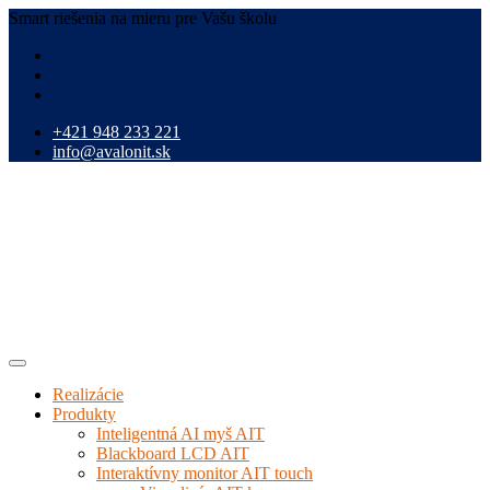
Smart riešenia na mieru pre Vašu školu
+421 948 233 221
info@avalonit.sk
Realizácie
Produkty
Inteligentná AI myš AIT
Blackboard LCD AIT
Interaktívny monitor AIT touch