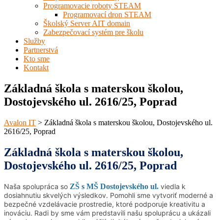
Programovacie roboty STEAM
Programovací dron STEAM
Školský Server AIT domain
Zabezpečovací systém pre školu
Služby
Partnerstvá
Kto sme
Kontakt
Základná škola s materskou školou,
Dostojevského ul. 2616/25, Poprad
Avalon IT
>
Základná škola s materskou školou, Dostojevského ul.
2616/25, Poprad
Základná škola s materskou školou,
Dostojevského ul. 2616/25, Poprad
Naša spolupráca so
ZŠ s MŠ Dostojevského ul.
viedla k
dosiahnutiu skvelých výsledkov. Pomohli sme vytvoriť moderné a
bezpečné vzdelávacie prostredie, ktoré podporuje kreativitu a
inováciu. Radi by sme vám predstavili našu spoluprácu
a ukázali