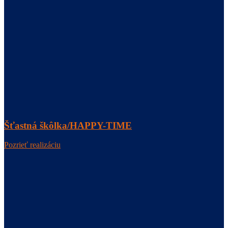
Šťastná škôlka/HAPPY-TIME
Pozrieť realizáciu