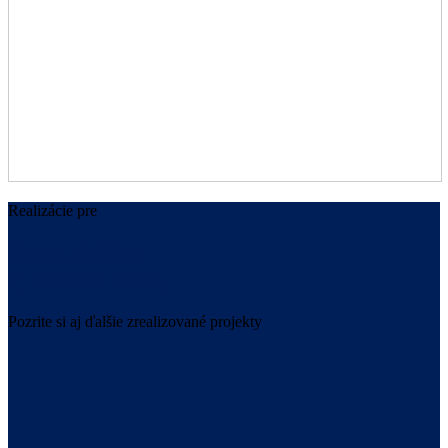
Realizácie pre
Školy, škôlky
aj obecné úrady
Pozrite si aj ďalšie zrealizované projekty