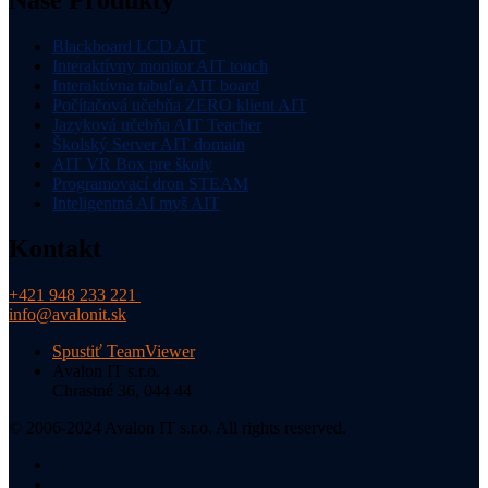
Blackboard LCD AIT
Interaktívny monitor AIT touch
Interaktívna tabuľa AIT board
Počítačová učebňa ZERO klient AIT
Jazyková učebňa AIT Teacher
Školský Server AIT domain
AIT VR Box pre školy
Programovací dron STEAM
Inteligentná AI myš AIT
Kontakt
+421 948 233 221
info@avalonit.sk
Spustiť TeamViewer
Avalon IT s.r.o.
Chrastné 36, 044 44
© 2006-2024 Avalon IT s.r.o. All rights reserved.