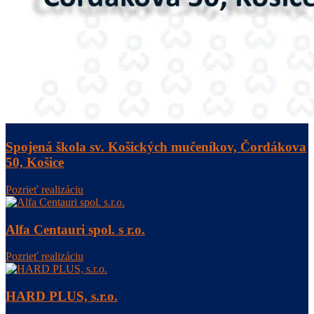
Spojená škola sv. Košických mučeníkov, Čordákova
50, Košice
Pozrieť realizáciu
Alfa Centauri spol. s r.o.
Pozrieť realizáciu
HARD PLUS, s.r.o.