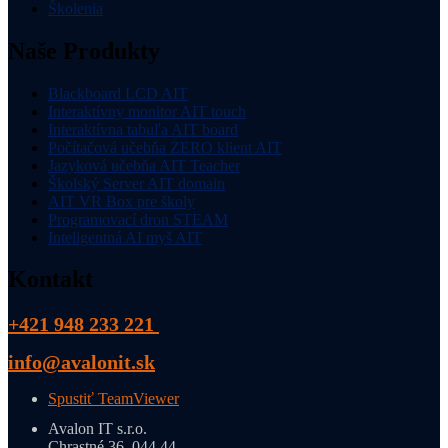
Školenia
Naše Produkty
Blackboard LCD AIT
Interaktívny monitor AIT touch
Interaktívna tabuľa AIT board
Počítačová učebňa ZERO klient AIT
Jazyková učebňa AIT Teacher
Školský Server AIT domain
AIT VR Box pre školy
Programovací dron STEAM
Inteligentná AI myš AIT
Kontakt
+421 948 233 221
info@avalonit.sk
Spustiť TeamViewer
Avalon IT s.r.o.
Chrastné 36, 044 44