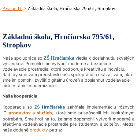
Avalon IT
>
Základná škola, Hrnčiarska 795/61, Stropkov
Základná škola, Hrnčiarska 795/61,
Stropkov
Naša spolupráca so
ZŠ Hrnčiarska
viedla k dosiahnutiu skvelých
výsledkov. Pomohli sme vytvoriť moderné a bezpečné
vzdelávacie prostredie, ktoré podporuje kreativitu a inováciu.
Radi by sme vám predstavili našu spoluprácu
a ukázali vám, ako
sme im pomohli zvýšiť digitálnu úroveň a dosiahnuť vzdelávacie
ciele v rámci modernizácie.
Naša kooperácia
Kooperácia so
ZŠ Hrnčiarska
zahŕňala implementáciu rôznych
IT
produktov
a
služieb
,
ktoré sme prispôsobili ich konkrétnym
potrebám. Sme hrdí na to, že sme dopomohli vytvoriť moderné a
efektívne vzdelávacie prostredie pre študentov a učiteľov. Medzi
naše dodané
produkty
patria: