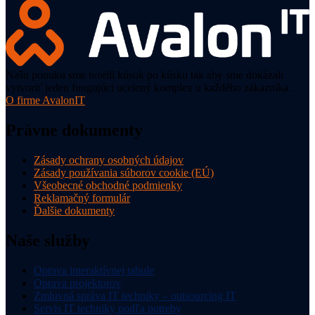
Našu ponuku sme tvorili kúsok po kúsku tak aby sme dokázali
vytvoriť jeden fungujúci ucelený komplex u každého zákazníka.
O firme AvalonIT
Právne dokumenty
Zásady ochrany osobných údajov
Zásady používania súborov cookie (EÚ)
Všeobecné obchodné podmienky
Reklamačný formulár
Ďalšie dokumenty
Naše služby
Oprava interaktívnej tabule
Oprava projektorov
Zmluvná správa IT techniky – outsourcing IT
Servis IT techniky podľa potreby