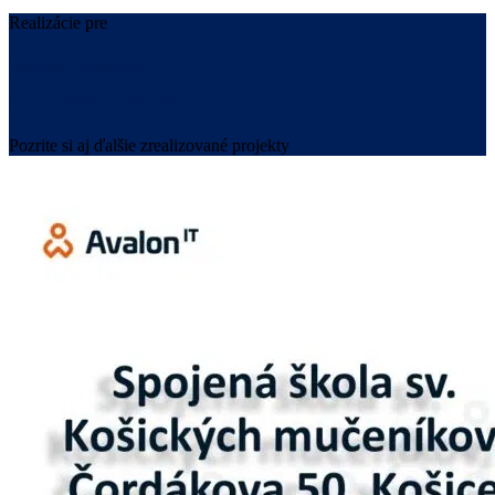
Realizácie pre
Školy, škôlky
aj obecné úrady
Pozrite si aj ďalšie zrealizované projekty