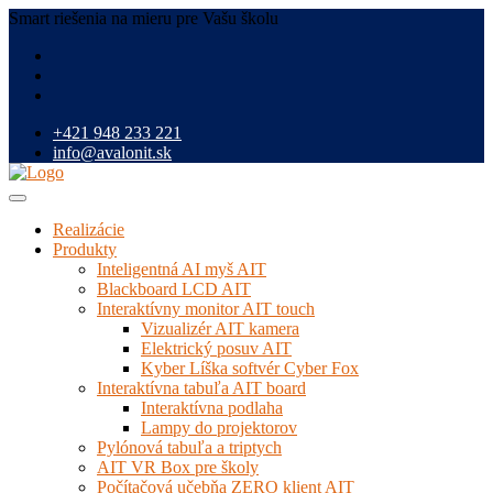
Smart riešenia na mieru pre Vašu školu
+421 948 233 221
info@avalonit.sk
Realizácie
Produkty
Inteligentná AI myš AIT
Blackboard LCD AIT
Interaktívny monitor AIT touch
Vizualizér AIT kamera
Elektrický posuv AIT
Kyber Líška softvér Cyber Fox
Interaktívna tabuľa AIT board
Interaktívna podlaha
Lampy do projektorov
Pylónová tabuľa a triptych
AIT VR Box pre školy
Počítačová učebňa ZERO klient AIT