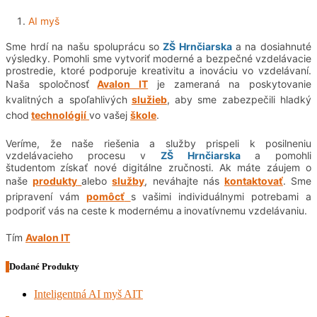
AI myš
Sme hrdí na našu spoluprácu so
ZŠ Hrnčiarska
a na dosiahnuté
výsledky. Pomohli sme vytvoriť moderné a bezpečné vzdelávacie
prostredie, ktoré podporuje kreativitu a inováciu vo vzdelávaní.
Naša spoločnosť
Avalon IT
je zameraná na poskytovanie
kvalitných a spoľahlivých
služieb
, aby sme zabezpečili hladký
chod
technológií
vo vašej
škole
.
Veríme, že naše riešenia a služby prispeli k posilneniu
vzdelávacieho procesu v
ZŠ Hrnčiarska
a pomohli
študentom
získať nové digitálne zručnosti. Ak máte záujem o
naše
produkty
alebo
služby
, neváhajte nás
kontaktovať
. Sme
pripravení vám
pomôcť
s vašimi individuálnymi potrebami a
podporiť vás na ceste k modernému a
inovatívnemu vzdelávaniu.
Tím
Avalon IT
Dodané Produkty
Inteligentná AI myš AIT