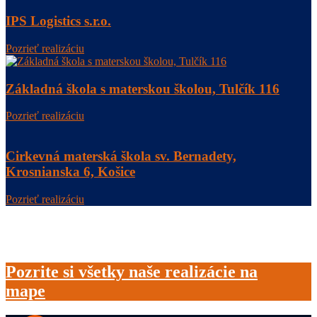
IPS Logistics s.r.o.
Pozrieť realizáciu
Základná škola s materskou školou, Tulčík 116
Pozrieť realizáciu
Cirkevná materská škola sv. Bernadety,
Krosnianska 6, Košice
Pozrieť realizáciu
Pozrite si všetky naše realizácie na
mape