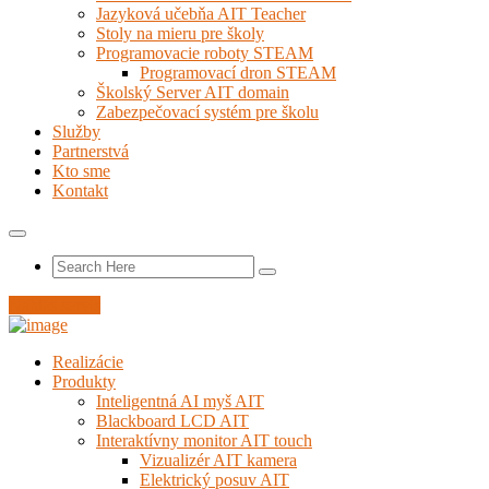
Jazyková učebňa AIT Teacher
Stoly na mieru pre školy
Programovacie roboty STEAM
Programovací dron STEAM
Školský Server AIT domain
Zabezpečovací systém pre školu
Služby
Partnerstvá
Kto sme
Kontakt
Nahlás servis
Realizácie
Produkty
Inteligentná AI myš AIT
Blackboard LCD AIT
Interaktívny monitor AIT touch
Vizualizér AIT kamera
Elektrický posuv AIT