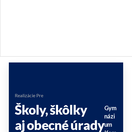
Realizácie Pre
Školy, škôlky
Gym
názi
aj obecné úrady
um