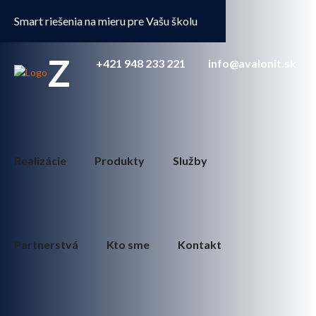
Smart riešenia na mieru pre Vašu školu
Z
+421 948 233 221
info@avalonit.sk
Realizácie
Produkty
Služby
Partnerstvá
Kto sme
Kontakt