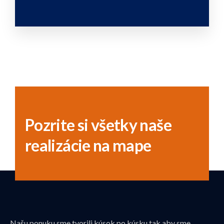
Pozrite si všetky naše
realizácie na mape
Našu ponuku sme tvorili kúsok po kúsku tak aby sme