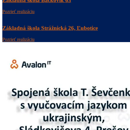
Základná škola Bačkovík 63
Pozrieť realizáciu
Základná škola Strážnická 26, Ľubotice
Pozrieť realizáciu