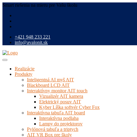
Smart riešenia na mieru pre Vašu školu
+421 948 233 221
info@avalonit.sk
Realizácie
Produkty
Inteligentná AI myš AIT
Blackboard LCD AIT
Interaktívny monitor AIT touch
Vizualizér AIT kamera
Elektrický posuv AIT
Kyber Líška softvér Cyber Fox
Interaktívna tabuľa AIT board
Interaktívna podlaha
Lampy do projektorov
Pylónová tabuľa a triptych
AIT VR Box pre školy