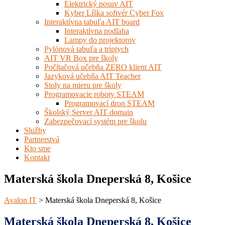
Elektrický posuv AIT
Kyber Líška softvér Cyber Fox
Interaktívna tabuľa AIT board
Interaktívna podlaha
Lampy do projektorov
Pylónová tabuľa a triptych
AIT VR Box pre školy
Počítačová učebňa ZERO klient AIT
Jazyková učebňa AIT Teacher
Stoly na mieru pre školy
Programovacie roboty STEAM
Programovací dron STEAM
Školský Server AIT domain
Zabezpečovací systém pre školu
Služby
Partnerstvá
Kto sme
Kontakt
Materská škola Dneperská 8, Košice
Avalon IT
>
Materská škola Dneperská 8, Košice
Materská škola Dneperská 8, Košice