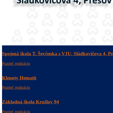
Spojená škola T. Ševčenka s VJU, Sládkovičova 4, P
Pozrieť realizáciu
Klenoty Hematit
Pozrieť realizáciu
Základná škola Kružlov 94
Pozrieť realizáciu