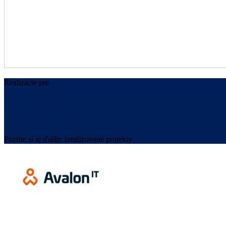
Realizácie pre
Školy, škôlky
aj obecné úrady
Pozrite si aj ďalšie zrealizované projekty