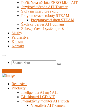
Počítačová učebňa ZERO klient AIT
Jazyková učebňa AIT Teacher
Stoly na mieru pre školy
Programovacie roboty STEAM
Programovací dron STEAM
Školský Server AIT domain
Zabezpečovací systém pre školu
Služby
Partnerstvá
Kto sme
Kontakt
Nahlás servis
Realizácie
Produkty
Inteligentná AI myš AIT
Blackboard LCD AIT
Interaktívny monitor AIT touch
Vizualizér AIT kamera