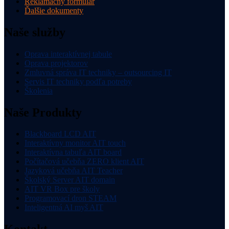
Reklamačný formulár
Ďalšie dokumenty
Naše služby
Oprava interaktívnej tabule
Oprava projektorov
Zmluvná správa IT techniky – outsourcing IT
Servis IT techniky podľa potreby
Školenia
Naše Produkty
Blackboard LCD AIT
Interaktívny monitor AIT touch
Interaktívna tabuľa AIT board
Počítačová učebňa ZERO klient AIT
Jazyková učebňa AIT Teacher
Školský Server AIT domain
AIT VR Box pre školy
Programovací dron STEAM
Inteligentná AI myš AIT