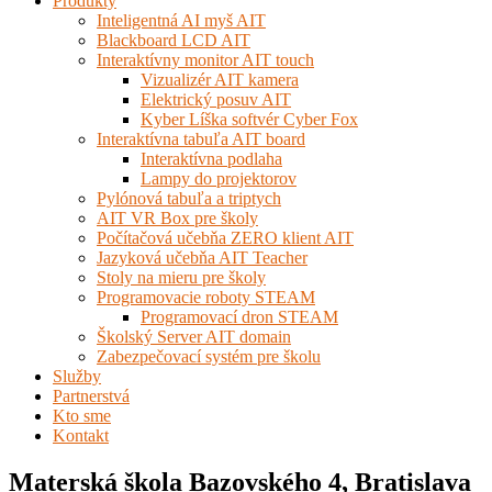
Produkty
Inteligentná AI myš AIT
Blackboard LCD AIT
Interaktívny monitor AIT touch
Vizualizér AIT kamera
Elektrický posuv AIT
Kyber Líška softvér Cyber Fox
Interaktívna tabuľa AIT board
Interaktívna podlaha
Lampy do projektorov
Pylónová tabuľa a triptych
AIT VR Box pre školy
Počítačová učebňa ZERO klient AIT
Jazyková učebňa AIT Teacher
Stoly na mieru pre školy
Programovacie roboty STEAM
Programovací dron STEAM
Školský Server AIT domain
Zabezpečovací systém pre školu
Služby
Partnerstvá
Kto sme
Kontakt
Materská škola Bazovského 4, Bratislava