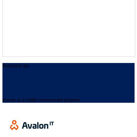
Realizácie pre
Školy, škôlky
aj obecné úrady
Pozrite si aj ďalšie zrealizované projekty