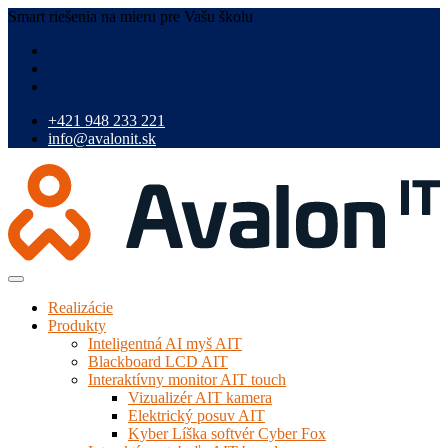
Smart riešenia na mieru pre Vašu školu
+421 948 233 221
info@avalonit.sk
Realizácie
Produkty
Inteligentná AI myš AIT
Blackboard LCD AIT
Interaktívny monitor AIT touch
Vizualizér AIT kamera
Elektrický posuv AIT
Kyber Líška softvér Cyber Fox