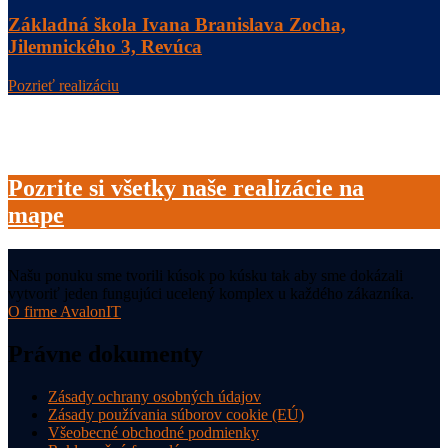
Základná škola Ivana Branislava Zocha,
Jilemnického 3, Revúca
Pozrieť realizáciu
Pozrite si všetky naše realizácie na
mape
Našu ponuku sme tvorili kúsok po kúsku tak aby sme dokázali
vytvoriť jeden fungujúci ucelený komplex u každého zákazníka.
O firme AvalonIT
Právne dokumenty
Zásady ochrany osobných údajov
Zásady používania súborov cookie (EÚ)
Všeobecné obchodné podmienky