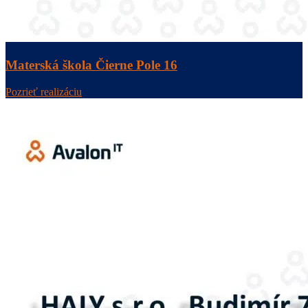
Materská škola Čierne Pole 16
Pozrieť realizáciu