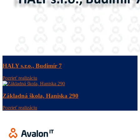
HALY s.r.o., Budimír 7
Pozrieť realizáciu
Základná škola, Haniska 290
Pozrieť realizáciu