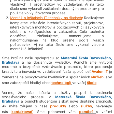
vlastných IT prostriedkov vo vzdelávaní. Aj na tejto
škole sme vykonali zaškolenie dodaných produktov pre
použitie vo vyučovacom procese.
Montáž a inštalácia IT techniky na školách
:
Realizujeme
kompletné inštalácie interaktívnych tabúľ, projektorov,
interaktívnych monitorov a počítačových či jazykových
učební s konfiguráciou u zákazníka. Celú techniku
doručíme, zinštalujeme, namontujeme a
nakonfigurujeme na kľúč presne podľa vašich
požiadaviek. Aj na tejto škole sme vykonali viacero
montáži či inštalácií.
Sme hrdí na našu spoluprácu so
Materská škola Bazovského,
Bratislava
a na dosiahnuté výsledky. Pomohli sme vytvoriť
moderné a bezpečné vzdelávacie prostredie, ktoré podporuje
kreativitu a inováciu vo vzdelávaní. Naša spoločnosť
Avalon IT
je
zameraná na poskytovanie kvalitných a spoľahlivých
služieb
, aby
sme zabezpečili hladký chod
technológií
vo vašej
škole
.
Veríme, že naše riešenia a služby prispeli k posilneniu
vzdelávacieho procesu v
Materská škola Bazovského,
Bratislava
a pomohli študentom
získať nové digitálne zručnosti.
Ak máte záujem o naše
produkty
alebo
služby
, neváhajte
nás
kontaktovať
. Sme pripravení vám
pomôcť
s vašimi