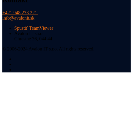
Kontakt
+421 948 233 221
info@avalonit.sk
Spustiť TeamViewer
Avalon IT s.r.o.
Chrastné 36, 044 44
© 2006-2024 Avalon IT s.r.o. All rights reserved.