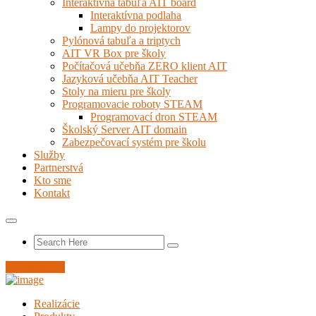
Interaktívna tabuľa AIT board
Interaktívna podlaha
Lampy do projektorov
Pylónová tabuľa a triptych
AIT VR Box pre školy
Počítačová učebňa ZERO klient AIT
Jazyková učebňa AIT Teacher
Stoly na mieru pre školy
Programovacie roboty STEAM
Programovací dron STEAM
Školský Server AIT domain
Zabezpečovací systém pre školu
Služby
Partnerstvá
Kto sme
Kontakt
Nahlás servis
Realizácie