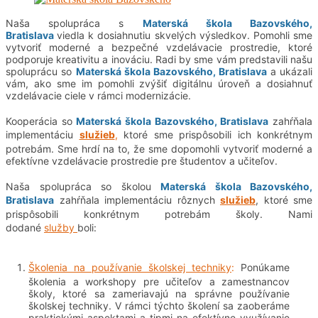
Naša spolupráca s
Materská škola Bazovského,
Bratislava
viedla k dosiahnutiu skvelých výsledkov. Pomohli sme
vytvoriť moderné a bezpečné vzdelávacie prostredie, ktoré
podporuje kreativitu a inováciu. Radi by sme vám predstavili našu
spoluprácu so
Materská škola Bazovského, Bratislava
a ukázali
vám, ako sme im pomohli zvýšiť digitálnu úroveň a dosiahnuť
vzdelávacie ciele v rámci modernizácie.
Kooperácia so
Materská škola Bazovského, Bratislava
zahŕňala
implementáciu
služieb
,
ktoré sme prispôsobili ich konkrétnym
potrebám. Sme hrdí na to, že sme dopomohli vytvoriť moderné a
efektívne vzdelávacie prostredie pre študentov a učiteľov.
Naša spolupráca so školou
Materská škola Bazovského,
Bratislava
zahŕňala implementáciu rôznych
služieb
, ktoré sme
prispôsobili konkrétnym potrebám školy. Nami
dodané
služby
boli:
Školenia na používanie školskej techniky
:
Ponúkame
školenia a workshopy pre učiteľov a zamestnancov
školy, ktoré sa zameriavajú na správne používanie
školskej techniky. V rámci týchto školení sa zaoberáme
praktickými aspektami a tipmi na efektívne využívanie