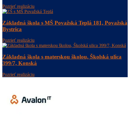
Pozrieť realizáciu
Základná škola s MŠ Považská Teplá 181, Považská
Bystrica
Pozrieť realizáciu
Základná škola s materskou školou, Školská ulica
399/7, Konská
Pozrieť realizáciu