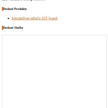
Dodané Produkty
Interaktívna tabuľa AIT board
Dodané Služby