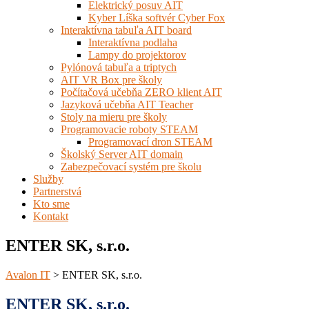
Elektrický posuv AIT
Kyber Líška softvér Cyber Fox
Interaktívna tabuľa AIT board
Interaktívna podlaha
Lampy do projektorov
Pylónová tabuľa a triptych
AIT VR Box pre školy
Počítačová učebňa ZERO klient AIT
Jazyková učebňa AIT Teacher
Stoly na mieru pre školy
Programovacie roboty STEAM
Programovací dron STEAM
Školský Server AIT domain
Zabezpečovací systém pre školu
Služby
Partnerstvá
Kto sme
Kontakt
ENTER SK, s.r.o.
Avalon IT
>
ENTER SK, s.r.o.
ENTER SK, s.r.o.