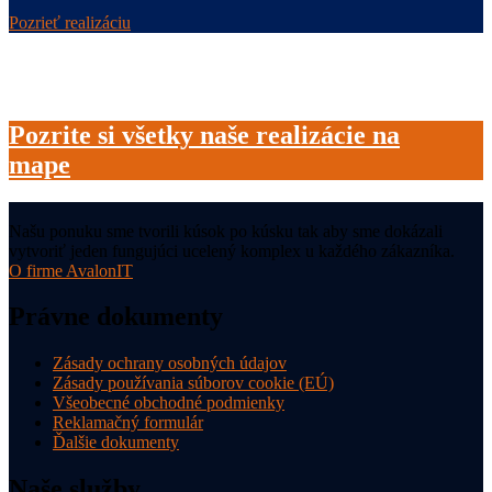
Pozrieť realizáciu
Pozrite si všetky naše realizácie na
mape
Našu ponuku sme tvorili kúsok po kúsku tak aby sme dokázali
vytvoriť jeden fungujúci ucelený komplex u každého zákazníka.
O firme AvalonIT
Právne dokumenty
Zásady ochrany osobných údajov
Zásady používania súborov cookie (EÚ)
Všeobecné obchodné podmienky
Reklamačný formulár
Ďalšie dokumenty
Naše služby