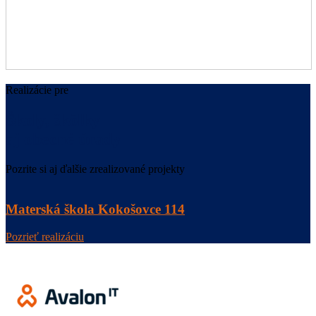
Realizácie pre
Školy, škôlky
aj obecné úrady
Pozrite si aj ďalšie zrealizované projekty
Materská škola Kokošovce 114
Pozrieť realizáciu