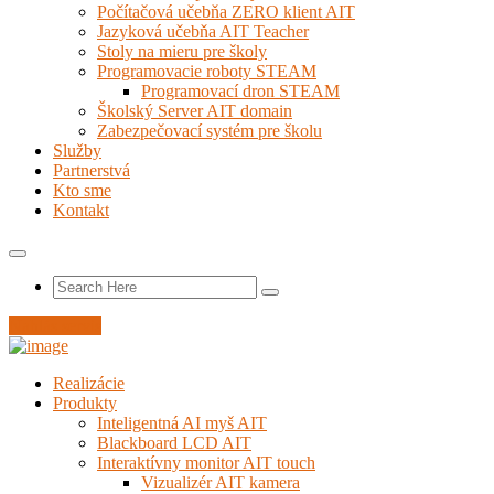
Počítačová učebňa ZERO klient AIT
Jazyková učebňa AIT Teacher
Stoly na mieru pre školy
Programovacie roboty STEAM
Programovací dron STEAM
Školský Server AIT domain
Zabezpečovací systém pre školu
Služby
Partnerstvá
Kto sme
Kontakt
Nahlás servis
Realizácie
Produkty
Inteligentná AI myš AIT
Blackboard LCD AIT
Interaktívny monitor AIT touch
Vizualizér AIT kamera