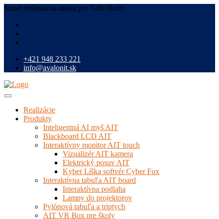
Smart riešenia na mieru pre Vašu školu
+421 948 233 221
info@avalonit.sk
Realizácie
Produkty
Inteligentná AI myš AIT
Blackboard LCD AIT
Interaktívny monitor AIT touch
Vizualizér AIT kamera
Elektrický posuv AIT
Kyber Líška softvér Cyber Fox
Interaktívna tabuľa AIT board
Interaktívna podlaha
Lampy do projektorov
Pylónová tabuľa a triptych
AIT VR Box pre školy