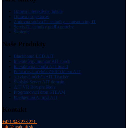
Oprava interaktívnej tabule
Oprava projektorov
Zmluvná správa IT techniky – outsourcing IT
Servis IT techniky podľa potreby
Školenia
Naše Produkty
Blackboard LCD AIT
Interaktívny monitor AIT touch
Interaktívna tabuľa AIT board
Počítačová učebňa ZERO klient AIT
Jazyková učebňa AIT Teacher
Školský Server AIT domain
AIT VR Box pre školy
Programovací dron STEAM
Inteligentná AI myš AIT
Kontakt
+421 948 233 221
info@avalonit.sk