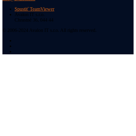
Spustiť TeamViewer
Avalon IT s.r.o.
Chrastné 36, 044 44
© 2006-2024 Avalon IT s.r.o. All rights reserved.